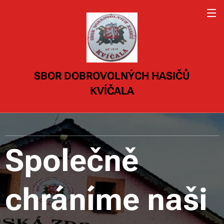
SBOR DOBROVOLNÝCH HASIČŮ
KVÍČALA
Společně
chráníme naši