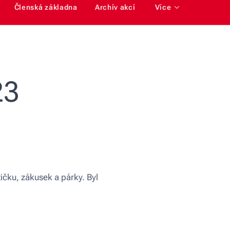
Členská základna
Archív akcí
Více
23
čku, zákusek a párky. Byl