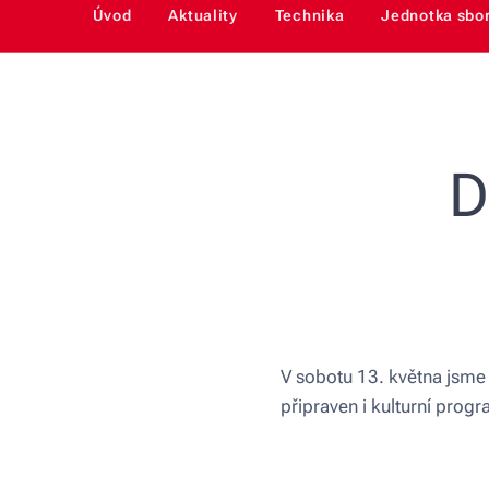
Úvod
Aktuality
Technika
Jednotka sbo
D
V sobotu 13. května jsme
připraven i kulturní prog