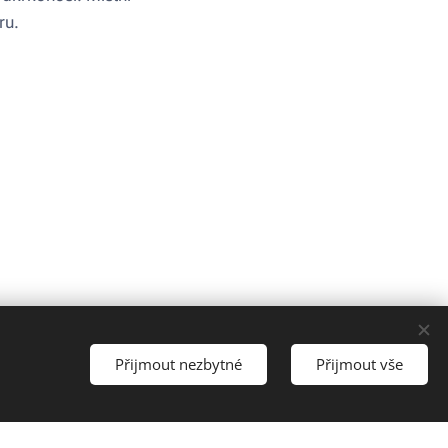
oru.
Přijmout nezbytné
Přijmout vše
Vytvořeno službou
Webnode
Cookies