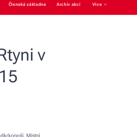
Členská základna
Archív akcí
Více
Rtyni v
015
odkrkonoší. Místní