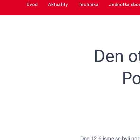
Úvod
Aktuality
Technika
Jednotka sbo
Den ot
Po
Dne 12.6 jsme se byli podí