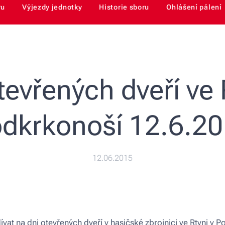
ru
Výjezdy jednotky
Historie sboru
Ohlášení pálení
evřených dveří ve 
dkrkonoší 12.6.2
12.06.2015
vat na dni otevřených dveří v hasičské zbrojnici ve Rtyni v P