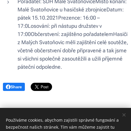
Pořadatel: SDH Malé Svatoňovice
Místo konání:
Malé Svatoňovice u hasičské zbrojnice
Datum:
pátek 15.10.2021
Prezence: 16:00 –
17:0
Losování: při nástupu družstev v
17:00
Občerstvení: zajištěno pořadatelem
Hasiči
z Malých Svatoňovic měli zajištění celé soutěže,
včetně občerstvení dobře připravené a tak jsme
si všichni společně zasoutěžili a užili příjemné
páteční odpoledne.
Share
Používáme cookies, abychom zajistili správné fungování a
bezpečnost našich stránek. Tím vám můžeme zajistit tu