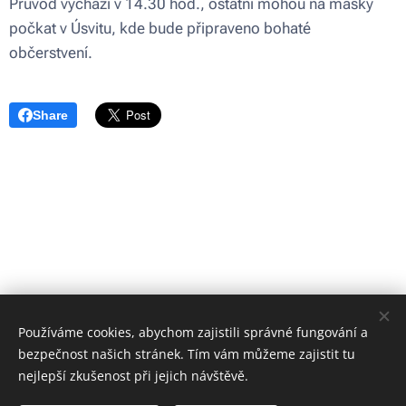
Průvod vychází v 14.30 hod., ostatní mohou na masky
počkat v Úsvitu, kde bude připraveno bohaté
občerstvení.
Share
Používáme cookies, abychom zajistili správné fungování a
bezpečnost našich stránek. Tím vám můžeme zajistit tu
nejlepší zkušenost při jejich návštěvě.
Obrázky poskytl
Pexels