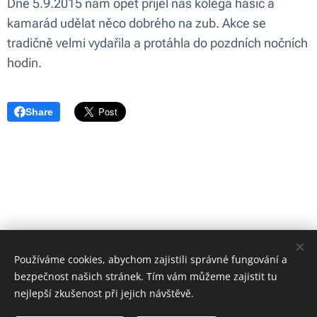
Dne 5.9.2015 nám opět přijel náš kolega hasič a
kamarád udělat něco dobrého na zub. Akce se
tradičně velmi vydařila a protáhla do pozdních nočních
hodin.
Share
Používáme cookies, abychom zajistili správné fungování a
bezpečnost našich stránek. Tím vám můžeme zajistit tu
nejlepší zkušenost při jejich návštěvě.
Obrázky poskytl
Pexels