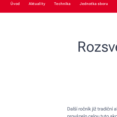
Úvod
Aktuality
Technika
Jednotka sboru
Rozsv
Další ročník již tradičn
provázelo celou tuto akc