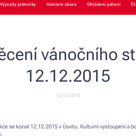
Výjezdy jednotky
Historie sboru
Ohlášení pálení
Čl
ěcení vánočního s
12.12.2015
12.12.2015
í akce se konal 12.12.2015 v Úsvitu. Kulturní vystoupení a 
i.