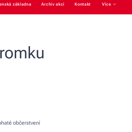
enská základna
Archív akcí
Kontakt
Více
tromku
bohaté občerstvení