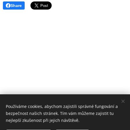
Share
Používáme cookies, abychom zajistili správné fungování a
bezpečnost našich stránek. Tím vám můžeme zajistit tu
nejlepší zkušenost při jejich návštěvě.
Obrázky poskytl
Pexels