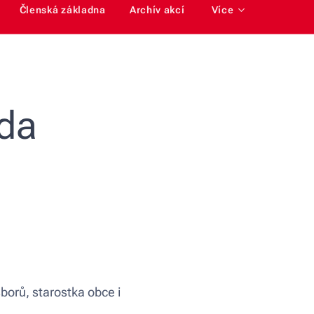
Členská základna
Archív akcí
Více
ada
borů, starostka obce i