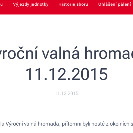
ru
Výjezdy jednotky
Historie sboru
Ohlášení pálení
roční valná hrom
11.12.2015
11.12.2015
 Výroční valná hromada, přítomni byli hosté z okolních s