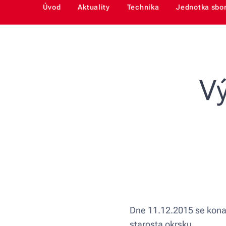
Úvod
Aktuality
Technika
Jednotka sbo
Vý
Dne 11.12.2015 se konala
starosta okrsku.